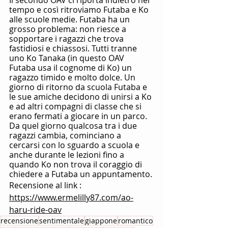
Il secondo OAV ci riporta indietro nel 
tempo e così ritroviamo Futaba e Ko 
alle scuole medie. Futaba ha un 
grosso problema: non riesce a 
sopportare i ragazzi che trova 
fastidiosi e chiassosi. Tutti tranne 
uno Ko Tanaka (in questo OAV 
Futaba usa il cognome di Ko) un 
ragazzo timido e molto dolce. Un 
giorno di ritorno da scuola Futaba e 
le sue amiche decidono di unirsi a Ko 
e ad altri compagni di classe che si 
erano fermati a giocare in un parco. 
Da quel giorno qualcosa tra i due 
ragazzi cambia, cominciano a 
cercarsi con lo sguardo a scuola e 
anche durante le lezioni fino a 
quando Ko non trova il coraggio di 
chiedere a Futaba un appuntamento.
Recensione al link : 
https://www.ermelilly87.com/ao-
haru-ride-oav
recensione
sentimentale
giappone
romantico