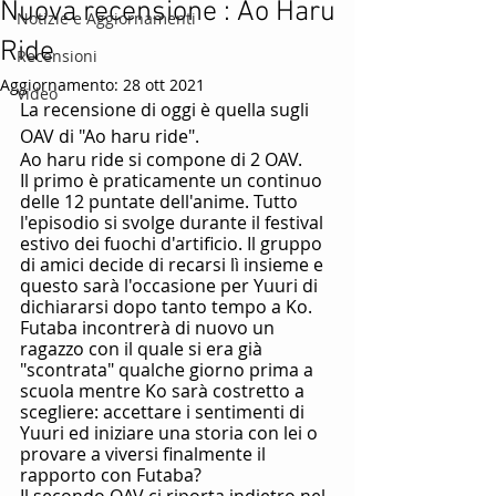
Nuova recensione : Ao Haru
Notizie e Aggiornamenti
Ride
Recensioni
Aggiornamento:
28 ott 2021
Video
La recensione di oggi è quella sugli 
OAV di "Ao haru ride".
Ao haru ride si compone di 2 OAV.
Il primo è praticamente un continuo 
delle 12 puntate dell'anime. Tutto 
l'episodio si svolge durante il festival 
estivo dei fuochi d'artificio. Il gruppo 
di amici decide di recarsi lì insieme e 
questo sarà l'occasione per Yuuri di 
dichiararsi dopo tanto tempo a Ko. 
Futaba incontrerà di nuovo un 
ragazzo con il quale si era già 
"scontrata" qualche giorno prima a 
scuola mentre Ko sarà costretto a 
scegliere: accettare i sentimenti di 
Yuuri ed iniziare una storia con lei o 
provare a viversi finalmente il 
rapporto con Futaba? 