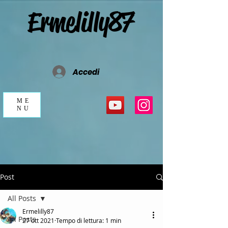
Ermelilly87
Accedi
ME
NU
Post
All Posts
Ermelilly87
All Posts
27 ott 2021
Tempo di lettura: 1 min