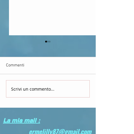
Commenti
Scrivi un commento...
Nuova recensione : Hana
Nuova recensione
Yori Dango
Ride
La mia mail :
ermelilly87@gmail.com