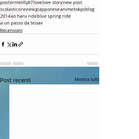
post
ermelilly87
love
love story
new post
scolastico
review
giapponese
anime
tokyo
blog
2014
ao haru ride
blue spring ride
a un passo da te
oav
Recensioni
Post recenti
Mostra tutti