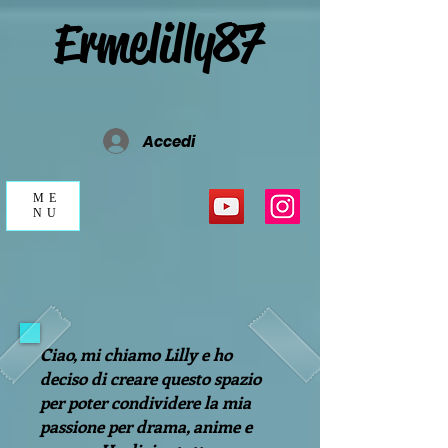
Ermelilly87
Accedi
ME
NU
Ciao, mi chiamo Lilly e ho
deciso di creare questo spazio
per poter condividere la mia
passione per drama, anime e