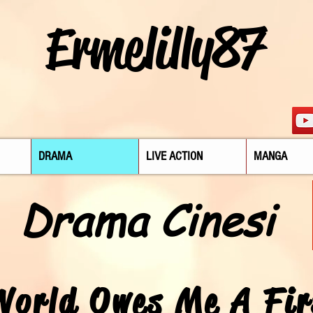
Ermelilly87
DRAMA
LIVE ACTION
MANGA
Drama Cinesi
World Owes Me A Fir