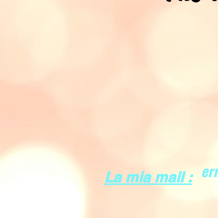
er
La mia mail :