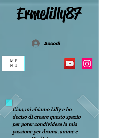
Ermelilly87
Accedi
ME
NU
Ciao, mi chiamo Lilly e ho
deciso di creare questo spazio
per poter condividere la mia
passione per drama, anime e