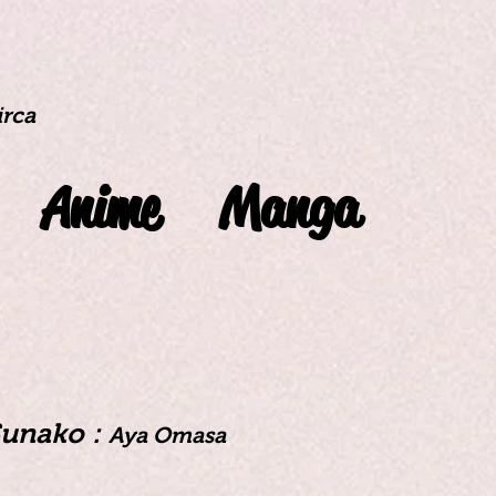
irca
Anime
Manga
unako :
Aya Omasa