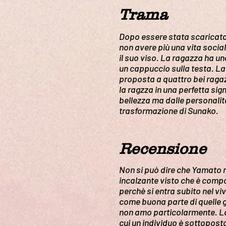
Trama
Dopo essere stata scaricata 
non avere più una vita socia
il suo viso. La ragazza ha u
un cappuccio sulla testa. La
proposta a quattro bei ragaz
la ragzza in una perfetta sig
bellezza ma dalle personalità
trasformazione di Sunako.
Recensione
Non si può dire che Yamato n
incalzante visto che è compo
perchè si entra subito nel vi
come buona parte di quelle 
non amo particolarmente. La 
cui un individuo è sottoposto