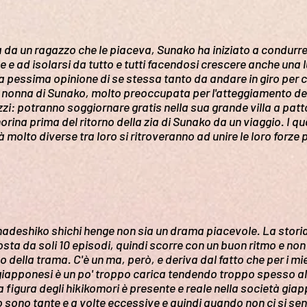
da un ragazzo che le piaceva, Sunako ha iniziato a condurre 
le e ad isolarsi da tutto e tutti facendosi crescere anche un
na pessima opinione di se stessa tanto da andare in giro per
 nonna di Sunako, molto preoccupata per l'atteggiamento dell
zi: potranno soggiornare gratis nella sua grande villa a pat
norina prima del ritorno della zia di Sunako da un viaggio. I 
 molto diverse tra loro si ritroveranno ad unire le loro forze
adeshiko shichi henge non sia un drama piacevole. La storia
sta da soli 10 episodi, quindi scorre con un buon ritmo e non
vo della trama. C'è un ma, però, e deriva dal fatto che per i 
giapponesi è un po' troppo carica tendendo troppo spesso al
figura degli hikikomori è presente e reale nella società gia
 sono tante e a volte eccessive e quindi quando non ci si sent