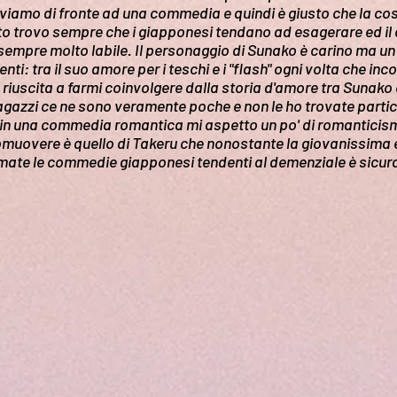
oviamo di fronte ad una commedia e quindi è giusto che la cos
eto trovo sempre che i giapponesi tendano ad esagerare ed i
empre molto labile. Il personaggio di Sunako è carino ma un
nti: tra il suo amore per i teschi e i "flash" ogni volta che in
iuscita a farmi coinvolgere dalla storia d'amore tra Sunako 
agazzi ce ne sono veramente poche e non le ho trovate parti
n una commedia romantica mi aspetto un po' di romanticismo
muovere è quello di Takeru che nonostante la giovanissima et
 amate le commedie giapponesi tendenti al demenziale è sicu