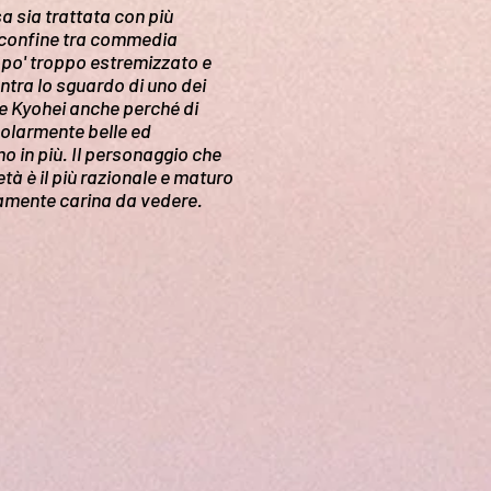
a sia trattata con più
l confine tra commedia
 po' troppo estremizzato e
contra lo sguardo di uno dei
e Kyohei anche perché di
colarmente belle ed
 in più. Il personaggio che
à è il più razionale e maturo
ramente carina da vedere.