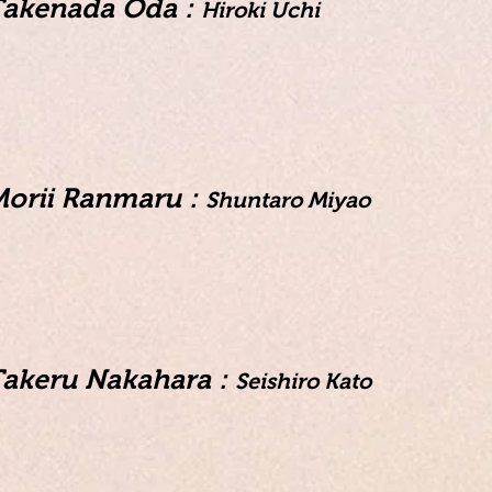
Takenada Oda :
Hiroki Uchi
orii Ranmaru :
Shuntaro Miyao
akeru Nakahara :
Seishiro Kato