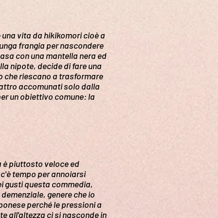
una vita da hikikomori cioè a
a lunga frangia per nascondere
 casa con una mantella nera ed
a nipote, decide di fare una
to che riescano a trasformare
quattro accomunati solo dalla
 per un obiettivo comune: la
 è piuttosto veloce ed
 c'è tempo per annoiarsi
miei gusti questa commedia,
 demenziale, genere che io
pponese perché le pressioni a
e all'altezza ci si nasconde in