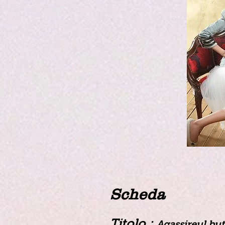
Scheda
Titolo :
Agassireul but