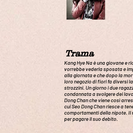
Trama
Kang Hye Na è una giovane e ric
vorrebbe vederla sposata e imp
alla giornata e che dopo la mort
loro negozio di fiori fa diversi
strozzini. Un giorno i due raga
condannata a svolgere dei lavo
Dong Chan che viene così arrest
cui Seo Dong Chan riesce a te
comportamenti della nipote. Il 
per pagare il suo debito.