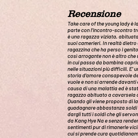
Recensione
Take care of the young lady è 
parte con l'incontro-scontro 
è una ragazza viziata, abituat
suoi camerieri. In realtà dietro
ragazzina che ha perso i genit
così arrogante non è altro che
in cui passa da bambina capric
nelle situazioni più difficili. E
storia d'amore consapevole del
vuole e non si arrende davanti 
causa di una malattia ed è stat
ragazzo abituato a cavarsela d
Quando gli viene proposto di la
guadagnare abbastanza soldi p
dargli tutti i soldi che gli serv
da Kang Hye Na e senza renders
sentimenti pur di rimanerle vi
cui si prende cura quotidianam