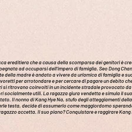
ca ereditiera che a causa della scomparsa dei genitori è cre
egnata ad occuparsi dell'impero di famiglia. Seo Dong Chan 
e della madre è andato a vivere da un'amica di famiglia e sua f
 lavoretti per arrotondare e per cercare di pagare un debito ch
zzi si ritrovano coinvolti in un incidente stradale provocato 
ri socialmente utili. La ragazza giura vendetta e simula il 
ato. Il nonno di Kang Hye Na, stufo degli atteggiamenti dell
nerle testa, decide di assumerlo come maggiordomo sperando
ragazzo accetta. Il suo piano? Conquistare e raggirare Kang 