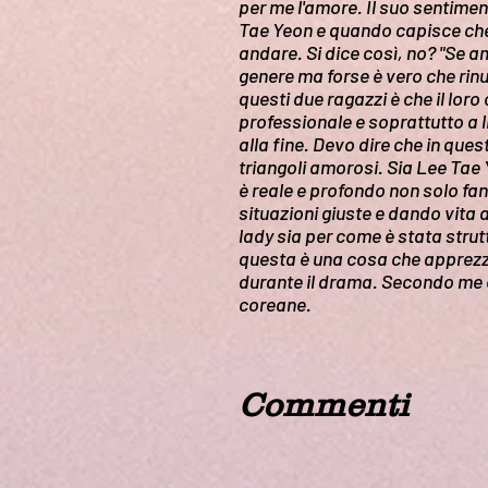
per me l'amore. Il suo sentiment
Tae Yeon e quando capisce che a
andare. Si dice così, no? "Se a
genere ma forse è vero che rin
questi due ragazzi è che il loro
professionale e soprattutto a li
alla fine. Devo dire che in ques
triangoli amorosi. Sia Lee Ta
è reale e profondo non solo fan
situazioni giuste e dando vita 
lady sia per come è stata strutt
questa è una cosa che apprezzo
durante il drama. Secondo me 
coreane.
Commenti