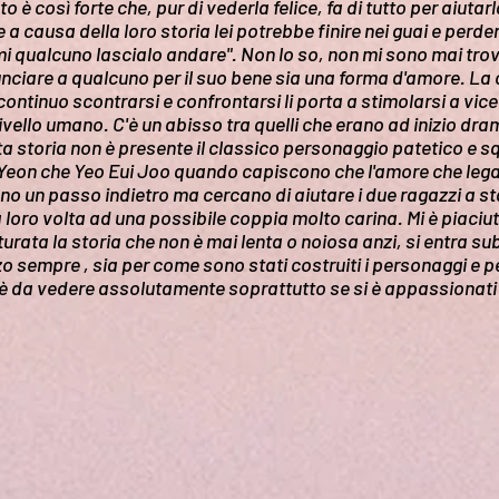
o è così forte che, pur di vederla felice, fa di tutto per aiutar
 causa della loro storia lei potrebbe finire nei guai e perder
mi qualcuno lascialo andare". Non lo so, non mi sono mai trov
unciare a qualcuno per il suo bene sia una forma d'amore. La 
 continuo scontrarsi e confrontarsi li porta a stimolarsi a vice
vello umano. C'è un abisso tra quelli che erano ad inizio drama
ta storia non è presente il classico personaggio patetico e squ
e Yeon che Yeo Eui Joo quando capiscono che l'amore che le
no un passo indietro ma cercano di aiutare i due ragazzi a s
a loro volta ad una possibile coppia molto carina. Mi è piaci
urata la storia che non è mai lenta o noiosa anzi, si entra sub
 sempre , sia per come sono stati costruiti i personaggi e p
è da vedere assolutamente soprattutto se si è appassionat