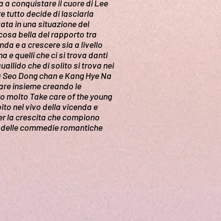
la a conquistare il cuore di Lee
e tutto decide di lasciarla
ata in una situazione del
cosa bella del rapporto tra
nda e a crescere sia a livello
 e quelli che ci si trova danti
allido che di solito si trova nei
ga Seo Dong chan e Kang Hye Na
tare insieme creando le
uto molto Take care of the young
ito nel vivo della vicenda e
er la crescita che compiono
i delle commedie romantiche