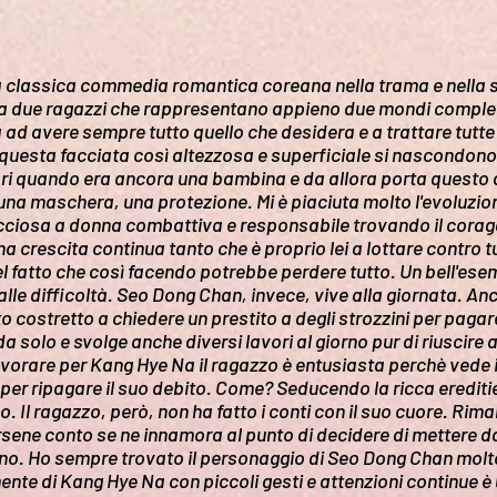
la classica commedia romantica coreana nella trama e nella s
tra due ragazzi che rappresentano appieno due mondi compl
a ad avere sempre tutto quello che desidera e a trattare tutt
 questa facciata così altezzosa e superficiale si nascondono t
ori quando era ancora una bambina e da allora porta questo d
 una maschera, una protezione. Mi è piaciuta molto l'evoluzi
ciosa a donna combattiva e responsabile trovando il coragg
' una crescita continua tanto che è proprio lei a lottare contro t
 fatto che così facendo potrebbe perdere tutto. Un bell'ese
alle difficoltà. Seo Dong Chan, invece, vive alla giornata. A
o costretto a chiedere un prestito a degli strozzini per pagar
a solo e svolge anche diversi lavori al giorno pur di riuscir
vorare per Kang Hye Na il ragazzo è entusiasta perchè vede in
er ripagare il suo debito. Come? Seducendo la ricca erediti
ono. Il ragazzo, però, non ha fatto i conti con il suo cuore. Rima
ene conto se ne innamora al punto di decidere di mettere da p
cino. Ho sempre trovato il personaggio di Seo Dong Chan molt
ente di Kang Hye Na con piccoli gesti e attenzioni continue è