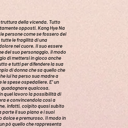
truttura della vicenda. Tutto
etamente opposti. Kang Hye Na
e le persone come se fossero dei
utte le fragilità di una
olore nel cuore. Il suo essere
one del suo personaggio, il modo
io di mettersi in gioco anche
utto e tutti per difendere la sua
mpio di donna che sa quello che
nche lui ha perso sua madre a
e le spese ospedaliere. E' un
e a guadagnare qualcosa.
 quel lavoro la possibilità di
era e convincendola così a
ne, infatti, colpito quasi subito
arte il suo piano e i suoi
o dolce e premuroso. Il modo in
 un pò quello che rappresenta