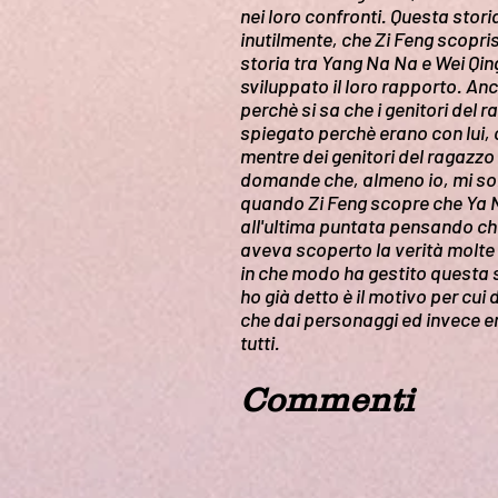
nei loro confronti. Questa stor
inutilmente, che Zi Feng scopris
storia tra Yang Na Na e Wei Qin
sviluppato il loro rapporto. An
perchè si sa che i genitori del
spiegato perchè erano con lui, 
mentre dei genitori del ragazzo
domande che, almeno io, mi son
quando Zi Feng scopre che Ya N
all'ultima puntata pensando che
aveva scoperto la verità molte
in che modo ha gestito questa 
ho già detto è il motivo per cu
che dai personaggi ed invece en
tutti.
Commenti