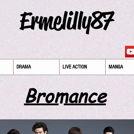
Ermelilly87
DRAMA
LIVE ACTION
MANGA
Bromance