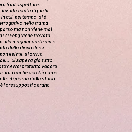
ro lì ad aspettare,
oinvolta molto di più la
n cui, nel tempo, si è
terrogativo nella trama
omparso ma non viene mai
i Zi Feng viene trovato
e alla maggior parte delle
to della rivelazione,
on esiste, si arriva
e... lui sapeva già tutto,
to? Avrei preferito vedere
ne drama anche perchè come
to di più sia dalla storia
è i presupposti c'erano