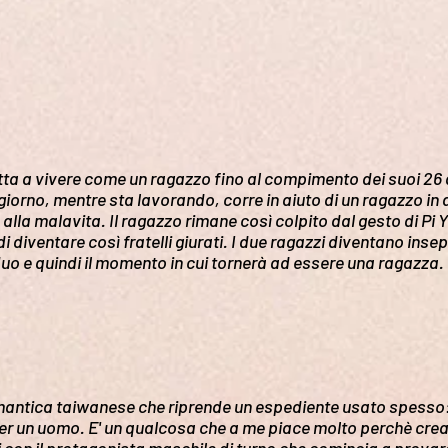
tta a vivere come un ragazzo fino al compimento dei suoi 26 
giorno, mentre sta lavorando, corre in aiuto di un ragazzo in di
alla malavita. Il ragazzo rimane così colpito dal gesto di Pi
 diventare così fratelli giurati. I due ragazzi diventano insep
 e quindi il momento in cui tornerà ad essere una ragazza. 
tica taiwanese che riprende un espediente usato spesso: 
per un uomo. E' un qualcosa che a me piace molto perchè crea