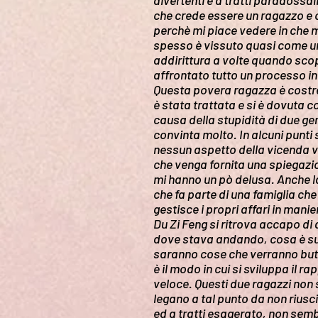
divertenti e a tratti paradossa
che crede essere un ragazzo e 
perchè mi piace vedere in che 
spesso è vissuto quasi come un 
addirittura a volte quando scop
affrontato tutto un processo i
Questa povera ragazza è costre
è stata trattata e si è dovuta c
causa della stupidità di due gen
convinta molto. In alcuni punti
nessun aspetto della vicenda 
che venga fornita una spiegazi
mi hanno un pò delusa. Anche la
che fa parte di una famiglia c
gestisce i propri affari in mani
Du Zi Feng si ritrova accapo di
dove stava andando, cosa è suc
saranno cose che verranno butt
è il modo in cui si sviluppa il
veloce. Questi due ragazzi non s
legano a tal punto da non riusc
ed a tratti esagerato, non semb