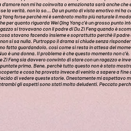
ia d'amore non mi ha coinvolta o emozionata sarà anche che e
se la verità, non lo so... Da un punto di vista emotivo mi ha c
g Yang forse perchè mi è sembrato molto più naturale il modo i
che per quanto riguarda Wei Qing Yang c'è un grosso punto in
 ragazzo si trovavano con il padre di Du Zi Feng quando è sc
cosa stavano facendo insieme e soprattutto perchè il padre d
 non si sa nulla. Purtroppo il drama si chiude senza risponder
o fatta guardandolo, così come si resta in attesa del momen
uo è una donna. Il problema è che questo momento non c'è, n
 Zi Feng sia davvero convinto di stare con un ragazzo e invec
 puntate prima. Bene, perchè tutto questo non è stato mostra
scoperta e cosa ha provato invece di venirlo a sapere a fi
i decido di vedere queste storie. Onestamente mi aspettavo mol
trambi gli aspetti sono stati molto deludenti. Peccato perch