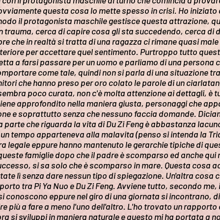
li con il protagonista maschile di turno che comincia a provar
ovviamente questa cosa lo mette spesso in crisi. Ho iniziat
modo il protagonista maschile gestisce questa attrazione, qu
trauma, cerca di capire cosa gli sta succedendo, cerca di da
re che in realtà si tratta di una ragazza ci rimane quasi ma
nteriore per accettare quel sentimento. Purtroppo tutto que
tta a farsi passare per un uomo e parliamo di una persona ch
omportare come tale, quindi non si parla di una situazione tra
itori che hanno preso per oro colato le parole di un ciarlatan
 sembra poco curata, non c'è molta attenzione ai dettagli, è t
viene approfondito nella maniera giusta, personaggi che a
one e soprattutto senza che nessuno faccia domande. Diciamo
 parte che riguarda la vita di Du Zi Feng è abbastanza lacun
he un tempo apparteneva alla malavita (penso si intenda la T
era legale eppure hanno mantenuto le gerarchie tipiche di que
 queste famiglie dopo che il padre è scomparso ed anche qui 
cesso, si sa solo che è scomparso in mare. Questa cosa acc
ate lì senza dare nessun tipo di spiegazione. Un'altra cosa 
 rapporto tra Pi Ya Nuo e Du Zi Feng. Avviene tutto, secondo m
i conoscono eppure nel giro di una giornata si incontrano, dive
ire più a fare a meno l'uno dell'altro. L'ho trovato un rapp
ra si sviluppi in maniera naturale e questo mi ha portata a n