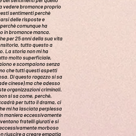
e dei sentimenti per quello
o a vedere bromance proprio
esti sentimenti perchè
rsi delle risposte e
le perchè comunque ha
sto in bromance manca.
e per 25 anni della sua vita
nsitoria, tutto questo a
o. La storia non mi ha
utto molto superficiale,
ppaiono e scompaiono senza
 che tutti questi aspetti
osa. Di questo ragazzo si sa
riade cinese) ma che adesso
ste organizzazioni criminali.
non si sa come, perchè,
adrà per tutto il drama, ci
che mi ha lasciata perplessa
e, in maniera eccessivamente
ntano fratelli giurati e si
orto eccessivamente morboso
on riuscire a creare empatia